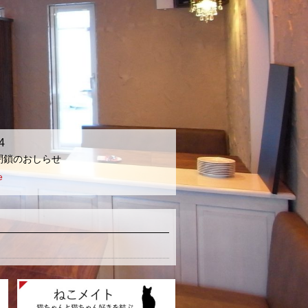
4
閉鎖のおしらせ
e